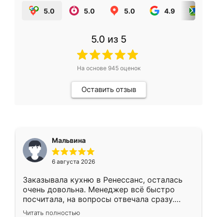
5.0
5.0
5.0
4.9
5.0
5.0
из 5
На основе
945
оценок
Оставить отзыв
Мальвина
6 августа 2026
Заказывала кухню в Ренессанс, осталась
очень довольна. Менеджер всё быстро
посчитала, на вопросы отвечала сразу.
Замерщик приехал в субботу, подошёл к
Читать полностью