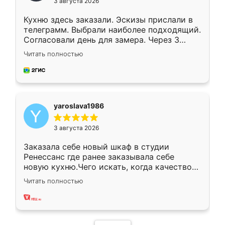
3 августа 2026
Кухню здесь заказали. Эскизы прислали в
телеграмм. Выбрали наиболее подходящий.
Согласовали день для замера. Через 3
недели кухня была уже готова. Остались
Читать полностью
довольны работой. Спасибо Ренессанс
мебель за качественную работу!
yaroslava1986
3 августа 2026
Заказала себе новый шкаф в студии
Ренессанс где ранее заказывала себе
новую кухню.Чего искать, когда качеством
вполне довольна. Служит кухня уже почти
Читать полностью
два года, нареканий нет.