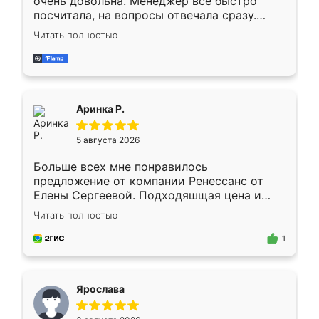
очень довольна. Менеджер всё быстро
посчитала, на вопросы отвечала сразу.
Замерщик приехал в субботу, подошёл к
Читать полностью
делу со всей ответственностью. Собрали
за день, ребята работали аккуратно, даже
пыли почти не было. Качество отличное,
ящики ходят плавно, ничего не скрипит.
Всё подошло как влитое.
Аринка Р.
5 августа 2026
Больше всех мне понравилось
предложение от компании Ренессанс от
Елены Сергеевой. Подходяшщая цена и
короткие сроки изготовления. Приехавший
Читать полностью
для замера сотрудник Владислав
предложил по моему эскизу самый
1
подходящий вариант шкафа. Немного его
видоизменил, получилось даже лучше, чем
я хотела.
Ярослава